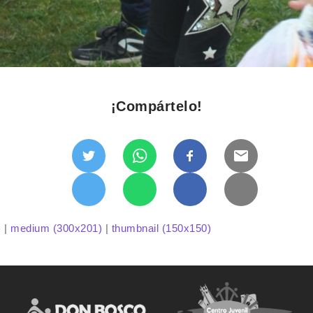
¡Compártelo!
)
|
medium (300x201)
|
thumbnail (150x150)