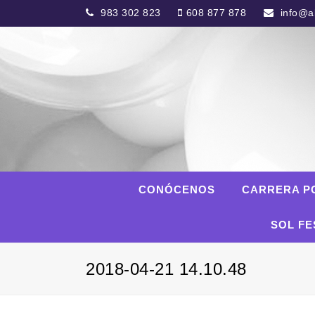
983 302 823
608 877 878
info@al
CONÓCENOS
CARRERA P
SOL FE
2018-04-21 14.10.48