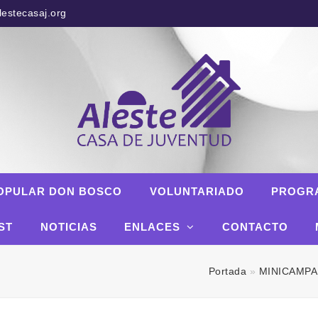
estecasaj.org
OPULAR DON BOSCO
VOLUNTARIADO
PROGR
ST
NOTICIAS
ENLACES
CONTACTO
Portada
»
MINICAMPA