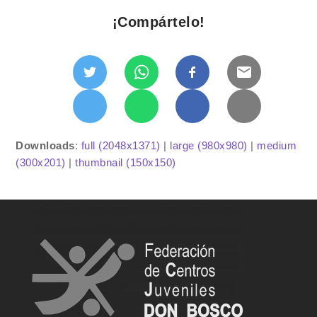
¡Compártelo!
Downloads
:
full (2048x1371)
|
large (980x980)
|
medium
(300x201)
|
thumbnail (150x150)