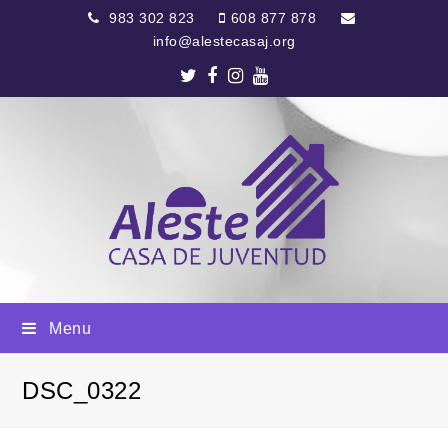
983 302 823
608 877 878
info@alestecasaj.org
Twitter
Facebook
Instagram
Youtube
Menu
DSC_0322