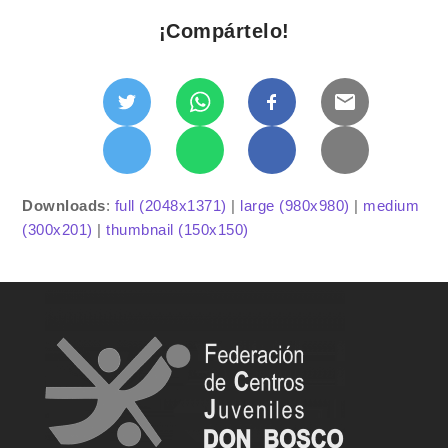
¡Compártelo!
Downloads
:
full (2048x1371)
|
large (980x980)
|
medium
(300x201)
|
thumbnail (150x150)