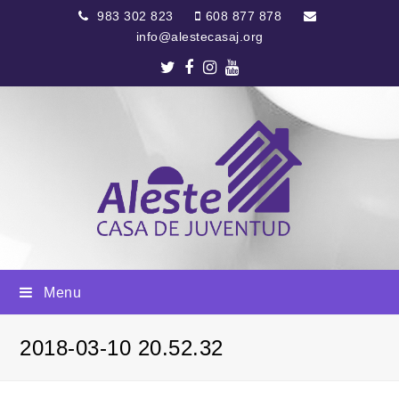
983 302 823
608 877 878
info@alestecasaj.org
Twitter
Facebook
Instagram
Youtube
Menu
2018-03-10 20.52.32