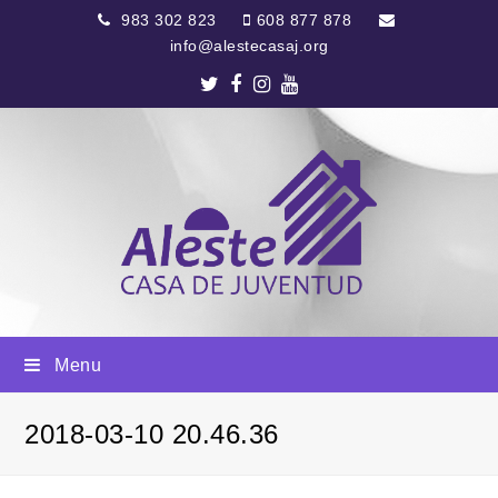
983 302 823
608 877 878
info@alestecasaj.org
Twitter
Facebook
Instagram
Youtube
Menu
2018-03-10 20.46.36