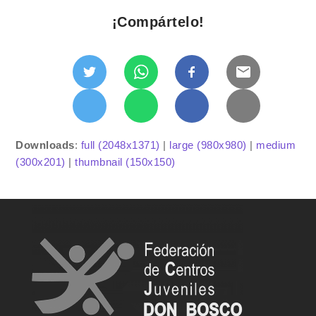
¡Compártelo!
Downloads
:
full (2048x1371)
|
large (980x980)
|
medium
(300x201)
|
thumbnail (150x150)