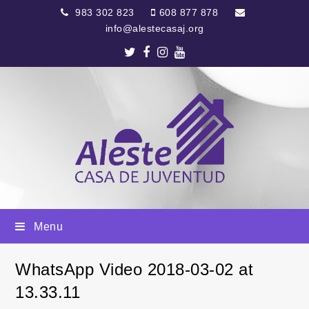
983 302 823
608 877 878
info@alestecasaj.org
Twitter
Facebook
Instagram
Youtube
Menu
WhatsApp Video 2018-03-02 at
13.33.11