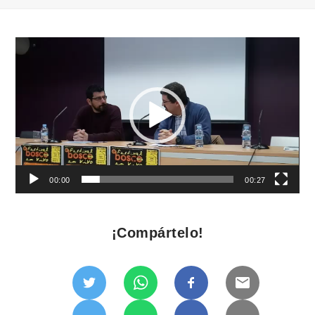
Reproductor
de
vídeo
00:00
00:27
¡Compártelo!